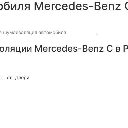
биля Mercedes-Benz С
я шумоизоляция автомобиля
ляции Mercedes-Benz С в 
к
Пол
Двери