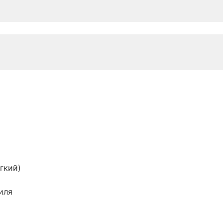
гкий)
иля