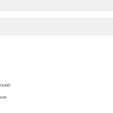
гкий)
иля