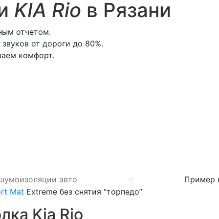
ии
KIA Rio
в Рязани
ьным отчетом.
звуков от дороги до 80%.
шаем комфорт.
 шумоизоляции авто
Пример ш
rt Mat
Extreme без снятия “торпедо”
ка Kia Rio