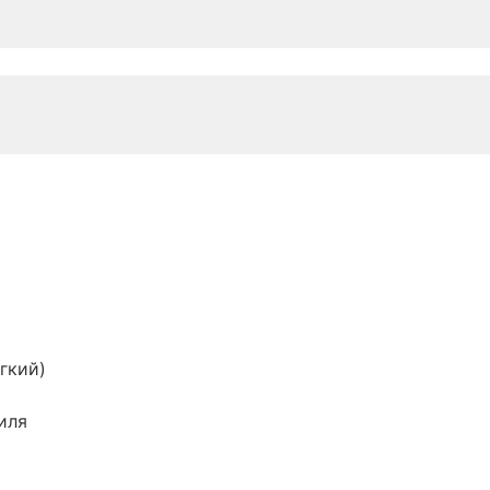
гкий)
иля