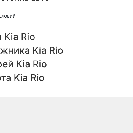
словий
Kia Rio
ника Kia Rio
й Kia Rio
а Kia Rio