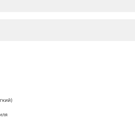
гкий)
иля