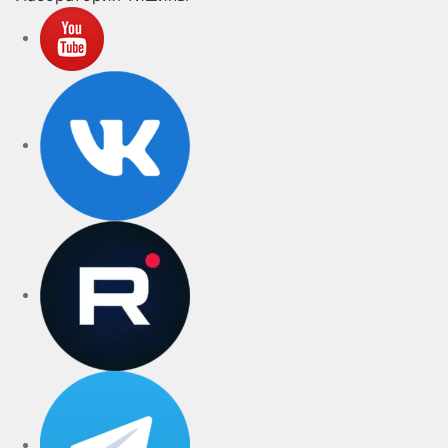
YouTube
VK
rutube
Telegram